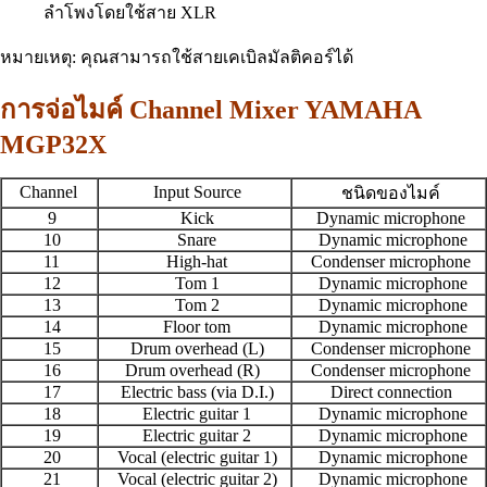
ลำโพงโดยใช้สาย XLR
หมายเหตุ: คุณสามารถใช้สายเคเบิลมัลติคอร์ได้
การจ่อไมค์ Channel Mixer YAMAHA
MGP32X
Channel
Input Source
ชนิดของไมค์
9
Kick
Dynamic microphone
10
Snare
Dynamic microphone
11
High-hat
Condenser microphone
12
Tom 1
Dynamic microphone
13
Tom 2
Dynamic microphone
14
Floor tom
Dynamic microphone
15
Drum overhead (L)
Condenser microphone
16
Drum overhead (R)
Condenser microphone
17
Electric bass (via D.I.)
Direct connection
18
Electric guitar 1
Dynamic microphone
19
Electric guitar 2
Dynamic microphone
20
Vocal (electric guitar 1)
Dynamic microphone
21
Vocal (electric guitar 2)
Dynamic microphone