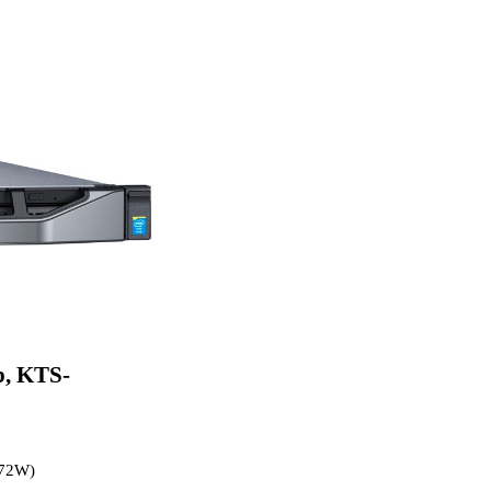
b,
KTS-
 (72W)