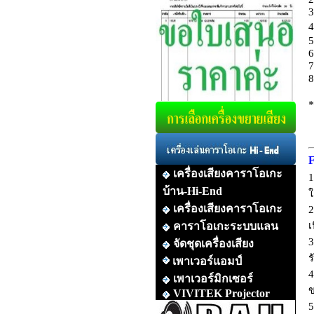
3
4
5
6
7
8
*
F
เครื่องเสียงคาราโอเกะ
1
บ้าน-Hi-End
ใ
เครื่องเสียงคาราโอเกะ
2
คาราโอเกะระบบแลน
เ
3
จัดชุดเครื่องเสียง
ร
เพาเวอร์แอมป์
4
เพาเวอร์มิกเซอร์
ข
VIVITEK Projector
5