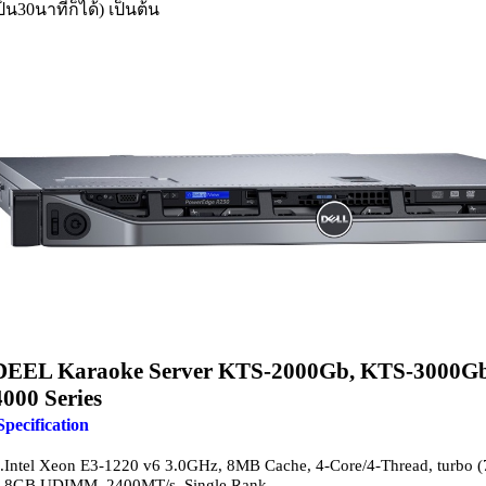
ป็น30นาทีก็ได้) เป็นต้น
DEEL Karaoke Server KTS-2000Gb,
KTS-3000G
4000
Series
Specification
.Intel Xeon E3-1220 v6 3.0GHz, 8MB Cache, 4-Core/4-Thread, turbo
.8GB UDIMM, 2400MT/s, Single Rank