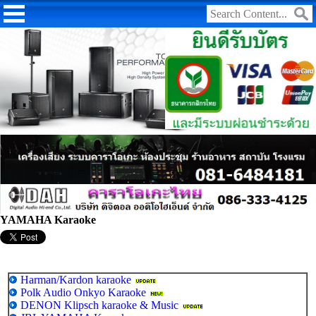
YAMAHA Karaoke
Harman/Kardon karaoke
Polk Audio Onkyo Karaoke
DENON Klipsch karaoke & Music